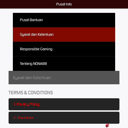
Pusat Info
Pusat Bantuan
Syarat dan Ketentuan
Responsible Gaming
Tentang NONA88
Syarat dan Ketentuan
TERMS & CONDITIONS
1. Privacy Policy
2. Disclaimer