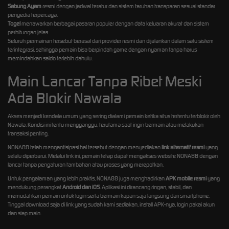
Sabung Ayam
resmi dengan jadwal teratur dan sistem taruhan transparan sesuai standar
penyedia terpercaya.
Togel
menawarkan berbagai pasaran populer dengan data keluaran akurat dan sistem
perhitungan jelas.
Seluruh permainan tersebut berasal dari provider resmi dan dijalankan dalam satu sistem
terintegrasi, sehingga pemain bisa berpindah game dengan nyaman tanpa harus
memindahkan saldo terlebih dahulu.
Main Lancar Tanpa Ribet Meski
Ada Blokir Nawala
Akses menjadi kendala umum yang sering dialami pemain ketika situs tertentu terblokir oleh
Nawala. Kondisi ini tentu mengganggu, terutama saat ingin bermain atau melakukan
transaksi penting.
NONA88 telah mengantisipasi hal tersebut dengan menyediakan
link alternatif resmi
yang
selalu diperbarui. Melalui link ini, pemain tetap dapat mengakses website NONA88 dengan
lancar tanpa pengaturan tambahan atau proses yang merepotkan.
Untuk pengalaman yang lebih praktis, NONA88 juga menghadirkan
APK mobile resmi
yang
mendukung perangkat
Android dan iOS
. Aplikasi ini dirancang ringan, stabil, dan
memudahkan pemain untuk login serta bermain kapan saja langsung dari smartphone.
Tinggal download saja di link yang sudah kami sediakan, install APK-nya, login pakai akun
dan siap main.