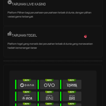
TARUHAN LIVE KASINO
Platform Pilihan bagi perusahaan-perusahaan terbaik di dunia, dengan pilihan
variasi game terbanyak
TARUHAN TOGEL
Platform togel yang menarik dari perusahan terbaik di dunia yang menawarkan
hadiah kemenangan besar