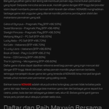
Banyaknya pilihan game slot sering kali membuat pemain ragu menentukan permainan
yang tepat. Daripada mencoba secara acak, memilih game dengan RTP tinggi dari provider
resmi dapat membantu pemain bermain lebih terarah dan efisien. NONA88 menghadirkan
berbagai game slot unggulan yang dikenal memiliki performa pembayaran stabil dan
mekanisme permainan yang adil.
Gates of Olympus – Pragmatic Play (RTP ±96.50%)
Sweet Bonanza – Pragmatic Play (RTP ±96.48%)
Starlight Princess – Pragmatic Play (RTP ±96.50%)
Mahjong Ways 2 – PG Soft (RTP ±96.95%)
Lucky Neko – PG Soft (RTP ±96.73%)
Koi Gate – Habanero (RTP ±96.70%)
5 Lucky Lions – Habanero (RTP ±96.80%)
Book of Dead – Play’n Go (RTP ±96.21%)
Roma – CQ9 Gaming (RTP ±96.80%)
Thor’s Lightning – Microgaming (RTP ±96.60%)
Daftar game di atas dapat dijadikan referensi awal bagi pemain yang ingin mencari slot
dengan RTP tinggi. Meski demikian, setiap pemain memiliki gaya bermain berbeda,
sehingga menjelajahi ribuan game lain yang tersedia di NONA88 tetap menjadi langkah
terbaik untuk menemukan permainan yang paling cocok.
Bahkan karena
NONA88
adalah situs judi online terlengkap, pemain tidak terbatas pada
game slot saja. Namun, Anda juga bisa mainkan game lain dari berbagai genre seperti live
casino, poker, bola dan lain sebagainya dalam satu akun ID. Bebas gonta-ganti games
tanpa perlu pindah akun ataupun pindah saldo dulu.
Daftar dan Raih Maxwin Bersama