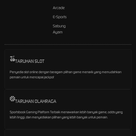
Arcade
E-Sports
Sabung
Ayam
TARUHAN SLOT
Penyedia slot online dengan beragam pilihan game menarik yang memudahkan
pemain untuk mencapai jackpot
TARUHAN OLAHRAGA
Sportsbook Gaming Platform Terbaik menawarkan lebih banyak game, odds yang
lebih tinggi, dan menyediakan pilihan yang lebih banyak untuk pemain.