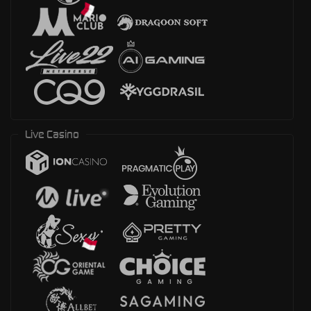
Live Casino