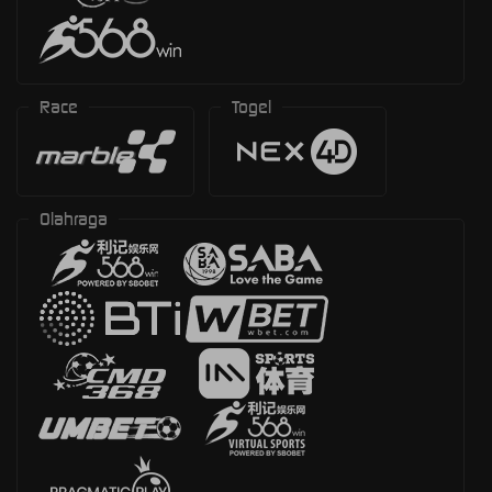
Race
Togel
Olahraga