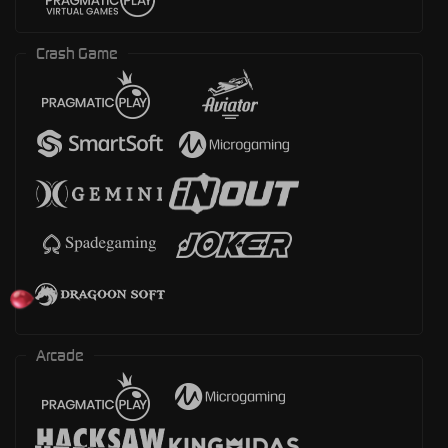
Crash Game
Arcade