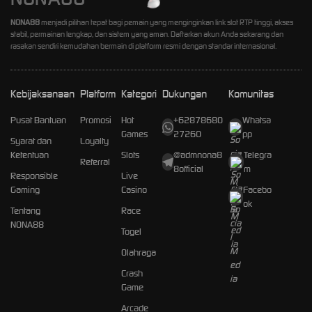
NONA88
menjadi pilihan tepat bagi pemain yang menginginkan link slot RTP tinggi, akses
stabil, permainan lengkap, dan sistem yang aman. Daftarkan akun Anda sekarang dan
rasakan sendiri kemudahan bermain di platform resmi dengan standar internasional.
Kebijaksanaan
Platform
Kategori
Dukungan
Komunitas
Pusat Bantuan
Promosi
Hot
+62878680
Whatsa
Games
27260
pp
Syarat dan
Loyalty
Ketentuan
Slots
@admnona8
Telegra
Referral
8official
m
Responsible
Live
Gaming
Casino
Facebo
ok
Tentang
Race
NONA88
Togel
Olahraga
Crash
Game
Arcade