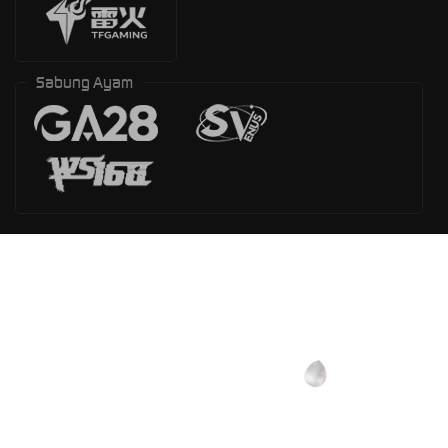
Sabung Ayam