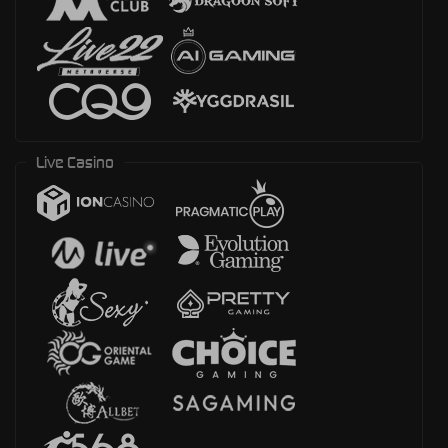
Live Casino