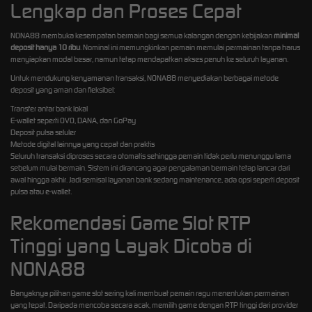
Lengkap dan Proses Cepat
NONA88 membuka kesempatan bermain bagi semua kalangan dengan kebijakan
minimal
deposit hanya 10 ribu
. Nominal ini memungkinkan pemain memulai permainan tanpa harus
menyiapkan modal besar, namun tetap mendapatkan akses penuh ke seluruh layanan.
Untuk mendukung kenyamanan transaksi, NONA88 menyediakan berbagai metode
deposit yang aman dan fleksibel:
Transfer antar bank lokal
E-wallet seperti OVO, DANA, dan GoPay
Deposit pulsa seluler
Metode digital lainnya yang cepat dan praktis
Seluruh transaksi diproses secara otomatis sehingga pemain tidak perlu menunggu lama
sebelum mulai bermain. Sistem ini dirancang agar pengalaman bermain tetap lancar dari
awal hingga akhir. Jadi semisal layanan bank sedang maintenance, ada opsi seperti deposit
pulsa atau e-wallet.
Rekomendasi Game Slot RTP
Tinggi yang Layak Dicoba di
NONA88
Banyaknya pilihan game slot sering kali membuat pemain ragu menentukan permainan
yang tepat. Daripada mencoba secara acak, memilih game dengan RTP tinggi dari provider