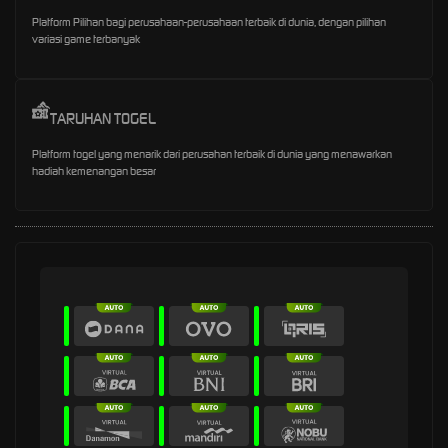
Platform Pilihan bagi perusahaan-perusahaan terbaik di dunia, dengan pilihan
variasi game terbanyak
TARUHAN TOGEL
Platform togel yang menarik dari perusahan terbaik di dunia yang menawarkan
hadiah kemenangan besar