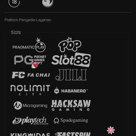
Platform Penyedia Layanan
Slots