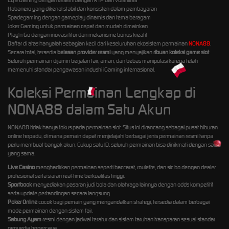
Habanero yang dikenal stabil dan konsisten dalam pembayaran
Spadegaming dengan gameplay dinamis dan tema beragam
Joker Gaming untuk permainan cepat dan mudah dimainkan
Play’n Go dengan inovasi fitur dan mekanisme bonus kreatif
Daftar di atas hanyalah sebagian kecil dari keseluruhan ekosistem permainan
NONA88
.
Secara total, tersedia
belasan provider resmi
yang menyajikan
ribuan koleksi game slot
.
Seluruh permainan dijamin berjalan fair, aman, dan bebas manipulasi karena telah
memenuhi standar pengawasan industri iGaming internasional.
Koleksi Permainan Lengkap di
NONA88 dalam Satu Akun
NONA88 tidak hanya fokus pada permainan slot. Situs ini dirancang sebagai pusat hiburan
online terpadu, di mana pemain dapat menjelajahi berbagai jenis permainan resmi tanpa
perlu membuat banyak akun. Cukup satu ID, seluruh permainan bisa dinikmati dengan saldo
yang sama.
Live Casino
menghadirkan permainan seperti baccarat, roulette, dan sic bo dengan dealer
profesional serta siaran real-time berkualitas tinggi.
Sportbook
menyediakan pasaran judi bola dan olahraga lainnya dengan odds kompetitif
serta update pertandingan secara langsung.
Poker Online
cocok bagi pemain yang mengandalkan strategi, tersedia dalam berbagai
mode permainan dengan sistem fair.
Sabung Ayam
resmi dengan jadwal teratur dan sistem taruhan transparan sesuai standar
penyedia terpercaya.