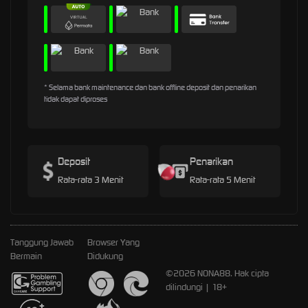
* Selama bank maintenance dan bank offline deposit dan penarikan
tidak dapat diproses
Deposit
Penarikan
Rata-rata 3 Menit
Rata-rata 5 Menit
Tanggung Jawab
Browser Yang
Bermain
Didukung
©2026 NONA88. Hak cipta
dilindungi | 18+