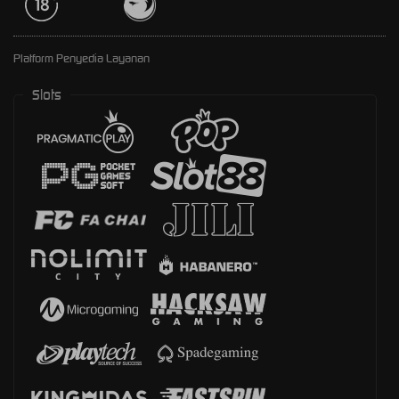
Platform Penyedia Layanan
Slots