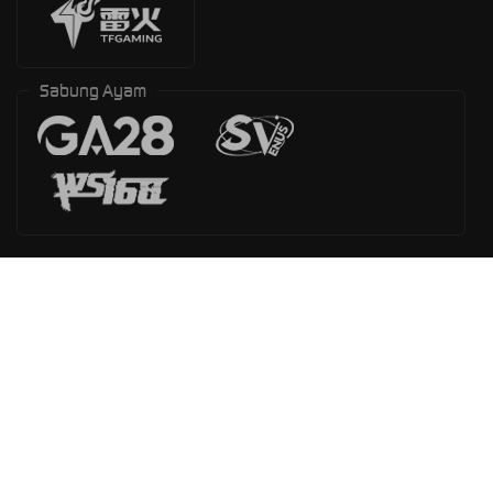
Sabung Ayam