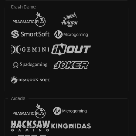
Crash Game
Arcade