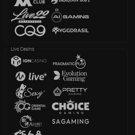
Live Casino