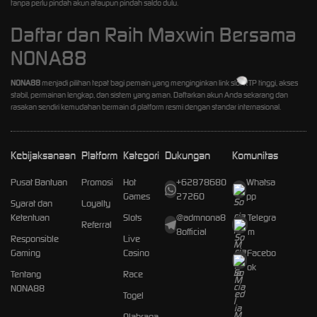
tanpa perlu pindah akun ataupun pindah saldo dulu.
Daftar dan Raih Maxwin Bersama
NONA88
NONA88
menjadi pilihan tepat bagi pemain yang menginginkan link slot RTP tinggi, akses
stabil, permainan lengkap, dan sistem yang aman. Daftarkan akun Anda sekarang dan
rasakan sendiri kemudahan bermain di platform resmi dengan standar internasional.
Kebijaksanaan
Platform
Kategori
Dukungan
Komunitas
Pusat Bantuan
Promosi
Hot
+62878680
Whatsa
Games
27260
pp
Syarat dan
Loyalty
Ketentuan
Slots
@admnona8
Telegra
Referral
8official
m
Responsible
Live
Gaming
Casino
Facebo
ok
Tentang
Race
NONA88
Togel
Olahraga