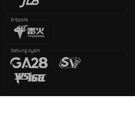
E-Sports
Sabung Ayam