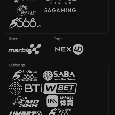
Race
Togel
Olahraga