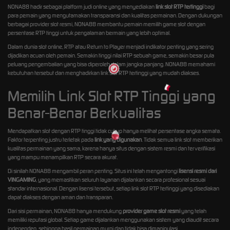
NONA88 hadir sebagai platform judi online yang menyediakan
link slot RTP tertinggi
bagi
para pemain yang mengutamakan transparansi dan kualitas permainan. Dengan dukungan
berbagai provider slot resmi, NONA88 membantu pemain memilih game slot dengan
persentase RTP tinggi untuk pengalaman bermain yang lebih optimal.
Dalam dunia slot online, RTP atau Return to Player menjadi indikator penting yang sering
dijadikan acuan oleh pemain. Semakin tinggi nilai RTP sebuah game, semakin besar pula
peluang pengembalian yang bisa diperoleh dalam jangka panjang. NONA88 memahami
kebutuhan tersebut dan menghadirkan link slot RTP tertinggi yang mudah diakses.
Memilih Link Slot RTP Tinggi yang
Benar-Benar Berkualitas
Mendapatkan slot dengan RTP tinggi tidak cukup hanya melihat persentase angka semata.
Faktor terpenting justru terletak pada
link yang digunakan
. Tidak semua link slot memberikan
kualitas permainan yang sama, karena hanya situs dengan sistem resmi dan terverifikasi
yang mampu menampilkan RTP secara akurat.
Di sinilah NONA88 mengambil peran penting. Situs ini telah mengantongi
lisensi resmi dari
VINGAMING
, yang memastikan seluruh layanan dijalankan secara profesional sesuai
standar internasional. Dengan lisensi tersebut, setiap link slot RTP tertinggi yang disediakan
dapat diakses dengan aman dan transparan.
Dari sisi permainan, NONA88 hanya mendukung
provider game slot resmi
yang telah
memiliki reputasi global. Setiap game dijalankan menggunakan sistem yang diaudit secara
independen, sehingga hasil permainan murni dan tidak bisa dimanipulasi.