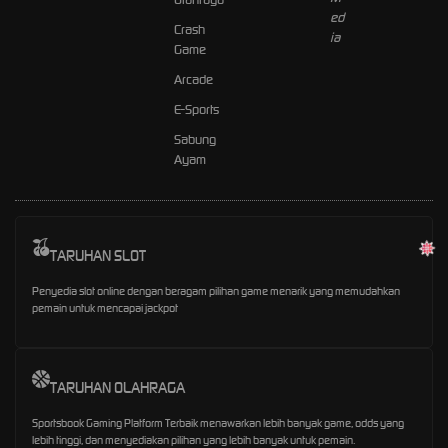
Crash
Game
Arcade
E-Sports
Sabung
Ayam
TARUHAN SLOT
Penyedia slot online dengan beragam pilihan game menarik yang memudahkan
pemain untuk mencapai jackpot
TARUHAN OLAHRAGA
Sportsbook Gaming Platform Terbaik menawarkan lebih banyak game, odds yang
lebih tinggi, dan menyediakan pilihan yang lebih banyak untuk pemain.