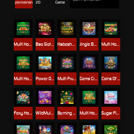
permainan
20
Game
Multi Hot 100
Bao Slot 5X
Habesha Fortune 5
Jingle Bell Bonanza
Multi Hot 5 Deluxe
Multi Hot 5 Super Wilds
Power Of Tiger
Multi Fruits Charging Wilds
Gems Crown Charging Wilds
Coins Of Atlantis
Foxy Hot 20
WildMultiStar
Burning Ice 10
Multi Hot 5 Burn Wilds
Sugar Fiesta