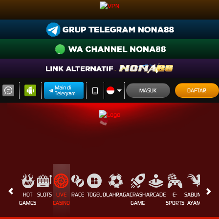
Main di
MASUK
DAFTAR
Telegram
HOT
SLOTS
LIVE
RACE
TOGEL
OLAHRAGA
CRASH
ARCADE
E-
SABUNG
PROM
GAMES
CASINO
GAME
SPORTS
AYAM