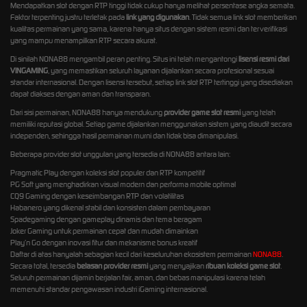
Mendapatkan slot dengan RTP tinggi tidak cukup hanya melihat persentase angka semata.
Faktor terpenting justru terletak pada
link yang digunakan
. Tidak semua link slot memberikan
kualitas permainan yang sama, karena hanya situs dengan sistem resmi dan terverifikasi
yang mampu menampilkan RTP secara akurat.
Di sinilah NONA88 mengambil peran penting. Situs ini telah mengantongi
lisensi resmi dari
VINGAMING
, yang memastikan seluruh layanan dijalankan secara profesional sesuai
standar internasional. Dengan lisensi tersebut, setiap link slot RTP tertinggi yang disediakan
dapat diakses dengan aman dan transparan.
Dari sisi permainan, NONA88 hanya mendukung
provider game slot resmi
yang telah
memiliki reputasi global. Setiap game dijalankan menggunakan sistem yang diaudit secara
independen, sehingga hasil permainan murni dan tidak bisa dimanipulasi.
Beberapa provider slot unggulan yang tersedia di NONA88 antara lain:
Pragmatic Play dengan koleksi slot populer dan RTP kompetitif
PG Soft yang menghadirkan visual modern dan performa mobile optimal
CQ9 Gaming dengan keseimbangan RTP dan volatilitas
Habanero yang dikenal stabil dan konsisten dalam pembayaran
Spadegaming dengan gameplay dinamis dan tema beragam
Joker Gaming untuk permainan cepat dan mudah dimainkan
Play’n Go dengan inovasi fitur dan mekanisme bonus kreatif
Daftar di atas hanyalah sebagian kecil dari keseluruhan ekosistem permainan
NONA88
.
Secara total, tersedia
belasan provider resmi
yang menyajikan
ribuan koleksi game slot
.
Seluruh permainan dijamin berjalan fair, aman, dan bebas manipulasi karena telah
memenuhi standar pengawasan industri iGaming internasional.