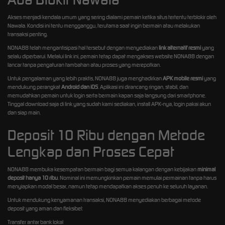
Akses menjadi kendala umum yang sering dialami pemain ketika situs tertentu terblokir oleh
Nawala. Kondisi ini tentu mengganggu, terutama saat ingin bermain atau melakukan
transaksi penting.
NONA88 telah mengantisipasi hal tersebut dengan menyediakan
link alternatif resmi
yang
selalu diperbarui. Melalui link ini, pemain tetap dapat mengakses website NONA88 dengan
lancar tanpa pengaturan tambahan atau proses yang merepotkan.
Untuk pengalaman yang lebih praktis, NONA88 juga menghadirkan
APK mobile resmi
yang
mendukung perangkat
Android dan iOS
. Aplikasi ini dirancang ringan, stabil, dan
memudahkan pemain untuk login serta bermain kapan saja langsung dari smartphone.
Tinggal download saja di link yang sudah kami sediakan, install APK-nya, login pakai akun
dan siap main.
Deposit 10 Ribu dengan Metode
Lengkap dan Proses Cepat
NONA88 membuka kesempatan bermain bagi semua kalangan dengan kebijakan
minimal
deposit hanya 10 ribu
. Nominal ini memungkinkan pemain memulai permainan tanpa harus
menyiapkan modal besar, namun tetap mendapatkan akses penuh ke seluruh layanan.
Untuk mendukung kenyamanan transaksi, NONA88 menyediakan berbagai metode
deposit yang aman dan fleksibel:
Transfer antar bank lokal