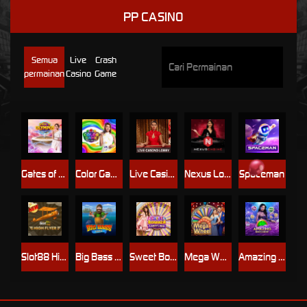
PP CASINO
Semua
Live
Crash
permainan
Casino
Game
Gates of Olympus Roulette
Color Game Bonanza
Live Casino Lobby
Nexus Lounge
Spaceman
Slot88 High Flyer
Big Bass Crash
Sweet Bonanza Candyland
Mega Wheel
Amazing Baccarat