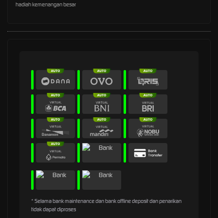
hadiah kemenangan besar
* Selama bank maintenance dan bank offline deposit dan penarikan
tidak dapat diproses