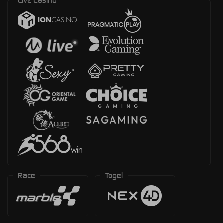
Live Casino
Race
Togel