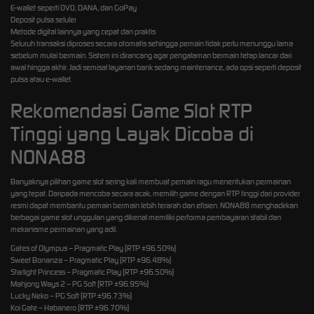
E-wallet seperti OVO, DANA, dan GoPay
Deposit pulsa seluler
Metode digital lainnya yang cepat dan praktis
Seluruh transaksi diproses secara otomatis sehingga pemain tidak perlu menunggu lama
sebelum mulai bermain. Sistem ini dirancang agar pengalaman bermain tetap lancar dari
awal hingga akhir. Jadi semisal layanan bank sedang maintenance, ada opsi seperti deposit
pulsa atau e-wallet.
Rekomendasi Game Slot RTP
Tinggi yang Layak Dicoba di
NONA88
Banyaknya pilihan game slot sering kali membuat pemain ragu menentukan permainan
yang tepat. Daripada mencoba secara acak, memilih game dengan RTP tinggi dari provider
resmi dapat membantu pemain bermain lebih terarah dan efisien. NONA88 menghadirkan
berbagai game slot unggulan yang dikenal memiliki performa pembayaran stabil dan
mekanisme permainan yang adil.
Gates of Olympus – Pragmatic Play (RTP ±96.50%)
Sweet Bonanza – Pragmatic Play (RTP ±96.48%)
Starlight Princess – Pragmatic Play (RTP ±96.50%)
Mahjong Ways 2 – PG Soft (RTP ±96.95%)
Lucky Neko – PG Soft (RTP ±96.73%)
Koi Gate – Habanero (RTP ±96.70%)