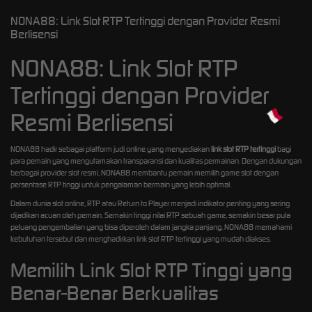
NONA88: Link Slot RTP Tertinggi dengan Provider Resmi
Berlisensi
NONA88: Link Slot RTP
Tertinggi dengan Provider
Resmi Berlisensi
NONA88 hadir sebagai platform judi online yang menyediakan
link slot RTP tertinggi
bagi
para pemain yang mengutamakan transparansi dan kualitas permainan. Dengan dukungan
berbagai provider slot resmi, NONA88 membantu pemain memilih game slot dengan
persentase RTP tinggi untuk pengalaman bermain yang lebih optimal.
Dalam dunia slot online, RTP atau Return to Player menjadi indikator penting yang sering
dijadikan acuan oleh pemain. Semakin tinggi nilai RTP sebuah game, semakin besar pula
peluang pengembalian yang bisa diperoleh dalam jangka panjang. NONA88 memahami
kebutuhan tersebut dan menghadirkan link slot RTP tertinggi yang mudah diakses.
Memilih Link Slot RTP Tinggi yang
Benar-Benar Berkualitas