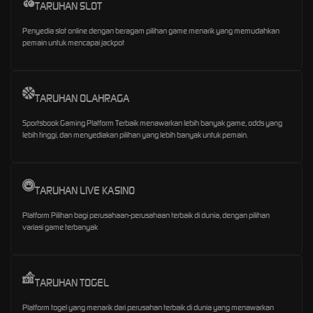
TARUHAN SLOT
Penyedia slot online dengan beragam pilihan game menarik yang memudahkan
pemain untuk mencapai jackpot
TARUHAN OLAHRAGA
Sportsbook Gaming Platform Terbaik menawarkan lebih banyak game, odds yang
lebih tinggi, dan menyediakan pilihan yang lebih banyak untuk pemain.
TARUHAN LIVE KASINO
Platform Pilihan bagi perusahaan-perusahaan terbaik di dunia, dengan pilihan
variasi game terbanyak
TARUHAN TOGEL
Platform togel yang menarik dari perusahan terbaik di dunia yang menawarkan