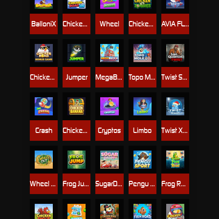
BalloniX
Chicken Road Ice
Wheel
Chicken vs Zombies
AVIA FLY 2
Chicken Road Bonus
Jumper
MegaBlock
Topo Mole
Twist San Quentin
Crash
Chicken Banana
Cryptos
Limbo
Twist X-mas
Wheel Out
Frog Jump
SugarDaddy
Pengu Sport
Frog Road