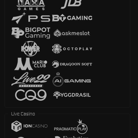
Live Casino