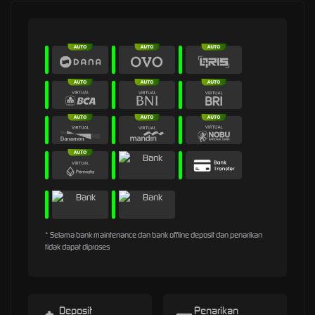
* Selama bank maintenance dan bank offline deposit dan penarikan
tidak dapat diproses
Deposit
Penarikan