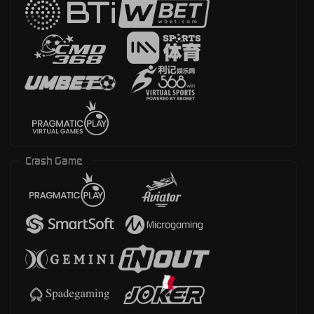
Crash Game