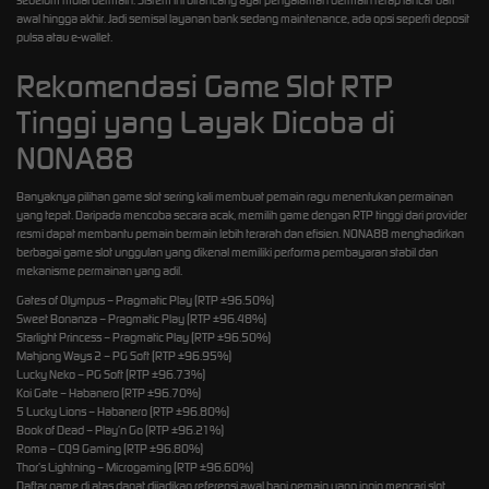
sebelum mulai bermain. Sistem ini dirancang agar pengalaman bermain tetap lancar dari
awal hingga akhir. Jadi semisal layanan bank sedang maintenance, ada opsi seperti deposit
pulsa atau e-wallet.
Rekomendasi Game Slot RTP
Tinggi yang Layak Dicoba di
NONA88
Banyaknya pilihan game slot sering kali membuat pemain ragu menentukan permainan
yang tepat. Daripada mencoba secara acak, memilih game dengan RTP tinggi dari provider
resmi dapat membantu pemain bermain lebih terarah dan efisien. NONA88 menghadirkan
berbagai game slot unggulan yang dikenal memiliki performa pembayaran stabil dan
mekanisme permainan yang adil.
Gates of Olympus – Pragmatic Play (RTP ±96.50%)
Sweet Bonanza – Pragmatic Play (RTP ±96.48%)
Starlight Princess – Pragmatic Play (RTP ±96.50%)
Mahjong Ways 2 – PG Soft (RTP ±96.95%)
Lucky Neko – PG Soft (RTP ±96.73%)
Koi Gate – Habanero (RTP ±96.70%)
5 Lucky Lions – Habanero (RTP ±96.80%)
Book of Dead – Play’n Go (RTP ±96.21%)
Roma – CQ9 Gaming (RTP ±96.80%)
Thor’s Lightning – Microgaming (RTP ±96.60%)
Daftar game di atas dapat dijadikan referensi awal bagi pemain yang ingin mencari slot