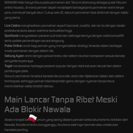
NONA88 tidak hanya fokus pada permainan slot. Situs ini dirancang sebagai pusat hiburan
online terpadu, di mana pemain dapat menjelajahi berbagai jenis permainan resmi tanpa
perlu membuat banyak akun. Cukup satu ID, seluruh permainan bisa dinikmati dengan saldo
yang sama.
Live Casino
menghadirkan permainan seperti baccarat, roulette, dan sic bo dengan dealer
profesional serta siaran real-time berkualitas tinggi.
Sportbook
menyediakan pasaran judi bola dan olahraga lainnya dengan odds kompetitif
serta update pertandingan secara langsung.
Poker Online
cocok bagi pemain yang mengandalkan strategi, tersedia dalam berbagai
mode permainan dengan sistem fair.
Sabung Ayam
resmi dengan jadwal teratur dan sistem taruhan transparan sesuai standar
penyedia terpercaya.
Togel
menawarkan berbagai pasaran populer dengan data keluaran akurat dan sistem
perhitungan jelas.
Seluruh permainan tersebut berasal dari provider resmi dan dijalankan dalam satu sistem
terintegrasi, sehingga pemain bisa berpindah game dengan nyaman tanpa harus
memindahkan saldo terlebih dahulu.
Main Lancar Tanpa Ribet Meski
Ada Blokir Nawala
Akses menjadi kendala umum yang sering dialami pemain ketika situs tertentu terblokir oleh
Nawala. Kondisi ini tentu mengganggu, terutama saat ingin bermain atau melakukan
transaksi penting.