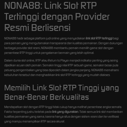
NONA88: Link Slot RTP
Tertinggi dengan Provider
Resmi Berlisensi
NONA88 hadir sebagai platform judi online yang menyediakan
link slot RTP tertinggi
bagi
para pemain yang mengutamakan transparansi dan kualitas permainan. Dengan dukungan
berbagai provider slot resmi, NONA88 membantu pemain memilih game slot dengan
persentase RTP tinggi untuk pengalaman bermain yang lebih optimal.
Dalam dunia slot online, RTP atau Return to Player menjadi indikator penting yang sering
dijadikan acuan oleh pemain. Semakin tinggi nilai RTP sebuah game, semakin besar pula
peluang pengembalian yang bisa diperoleh dalam jangka panjang. NONA88 memahami
kebutuhan tersebut dan menghadirkan link slot RTP tertinggi yang mudah diakses.
Memilih Link Slot RTP Tinggi yang
Benar-Benar Berkualitas
Mendapatkan slot dengan RTP tinggi tidak cukup hanya melihat persentase angka semata.
Faktor terpenting justru terletak pada
link yang digunakan
. Tidak semua link slot memberikan
kualitas permainan yang sama, karena hanya situs dengan sistem resmi dan terverifikasi
yang mampu menampilkan RTP secara akurat.