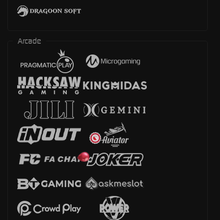
Arcade