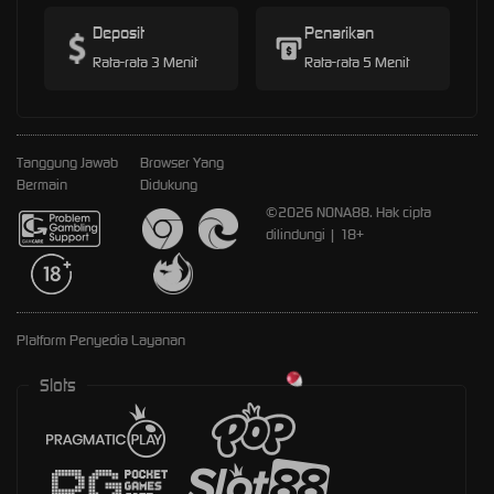
Deposit
Penarikan
Rata-rata 3 Menit
Rata-rata 5 Menit
Tanggung Jawab
Browser Yang
Bermain
Didukung
©2026 NONA88. Hak cipta
dilindungi | 18+
Platform Penyedia Layanan
Slots