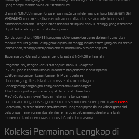
yang mampu menampilkan RTP secara akurat.
Di sinilah NONA88 mengambil peran penting. Situs ini telah mengantongi
lisensi resmi dari
VINGAMING
, yang memastikan seluruh layanan dijalankan secara profesional sesuai
standar internasional. Dengan lisensi tersebut, setiap link slot RTP tertinggi yang disediakan
dapat diakses dengan aman dan transparan.
Dari sisi permainan, NONA88 hanya mendukung
provider game slot resmi
yang telah
memiliki reputasi global. Setiap game dijalankan menggunakan sistem yang diaudit secara
independen, sehingga hasil permainan murni dan tidak bisa dimanipulasi.
Beberapa provider slot unggulan yang tersedia di NONA88 antara lain:
Pragmatic Play dengan koleksi slot populer dan RTP kompetitif
PG Soft yang menghadirkan visual modern dan performa mobile optimal
CQ9 Gaming dengan keseimbangan RTP dan volatilitas
Habanero yang dikenal stabil dan konsisten dalam pembayaran
Spadegaming dengan gameplay dinamis dan tema beragam
Joker Gaming untuk permainan cepat dan mudah dimainkan
Play’n Go dengan inovasi fitur dan mekanisme bonus kreatif
Daftar di atas hanyalah sebagian kecil dari keseluruhan ekosistem permainan
NONA88
.
Secara total, tersedia
belasan provider resmi
yang menyajikan
ribuan koleksi game slot
.
Seluruh permainan dijamin berjalan fair, aman, dan bebas manipulasi karena telah
memenuhi standar pengawasan industri iGaming internasional.
Koleksi Permainan Lengkap di