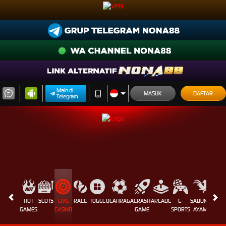
Main di
MASUK
DAFTAR
Telegram
HOT
SLOTS
LIVE
RACE
TOGEL
OLAHRAGA
CRASH
ARCADE
E-
SABUNG
PROM
GAMES
CASINO
GAME
SPORTS
AYAM