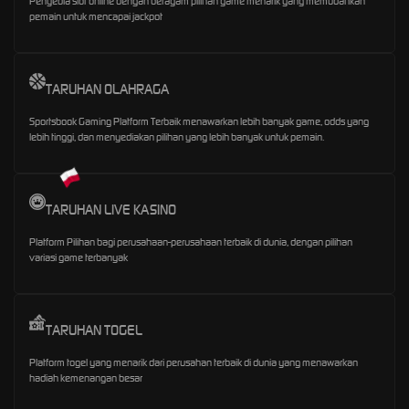
Penyedia slot online dengan beragam pilihan game menarik yang memudahkan
pemain untuk mencapai jackpot
TARUHAN OLAHRAGA
Sportsbook Gaming Platform Terbaik menawarkan lebih banyak game, odds yang
lebih tinggi, dan menyediakan pilihan yang lebih banyak untuk pemain.
TARUHAN LIVE KASINO
Platform Pilihan bagi perusahaan-perusahaan terbaik di dunia, dengan pilihan
variasi game terbanyak
TARUHAN TOGEL
Platform togel yang menarik dari perusahan terbaik di dunia yang menawarkan
hadiah kemenangan besar