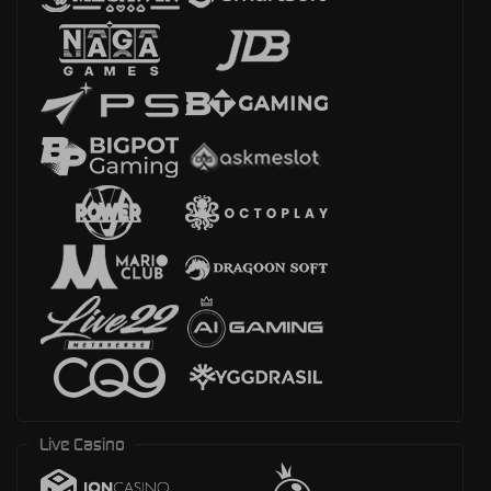
Live Casino