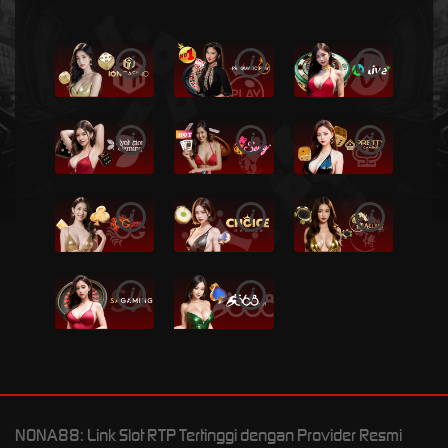
i
i
i
i
i
i
i
i
i
i
i
NONA88: Link Slot RTP Tertinggi dengan Provider Resmi