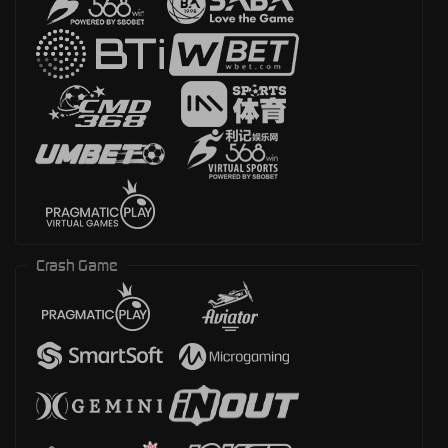
Crash Game