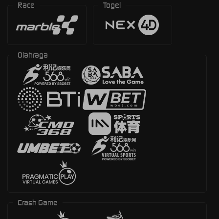
Race
Togel
Olahraga
Crash Game