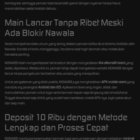
terintegrasi, sehingga pemain bisa berpindah game dengan nyaman tanpa harus
memindahkan saldo terlebih dahulu.
Main Lancar Tanpa Ribet Meski
Ada Blokir Nawala
Akses menjadi kendala umum yang sering dialami pemain ketika situs tertentu terblokir oleh
Nawala. Kondisi ini tentu mengganggu, terutama saat ingin bermain atau melakukan
transaksi penting.
NONA88 telah mengantisipasi hal tersebut dengan menyediakan
link alternatif resmi
yang
selalu diperbarui. Melalui link ini, pemain tetap dapat mengakses website NONA88 dengan
lancar tanpa pengaturan tambahan atau proses yang merepotkan.
Untuk pengalaman yang lebih praktis, NONA88 juga menghadirkan
APK mobile resmi
yang
mendukung perangkat
Android dan iOS
. Aplikasi ini dirancang ringan, stabil, dan
memudahkan pemain untuk login serta bermain kapan saja langsung dari smartphone.
Tinggal download saja di link yang sudah kami sediakan, install APK-nya, login pakai akun
dan siap main.
Deposit 10 Ribu dengan Metode
Lengkap dan Proses Cepat
NONA88 membuka kesempatan bermain bagi semua kalangan dengan kebijakan
minimal