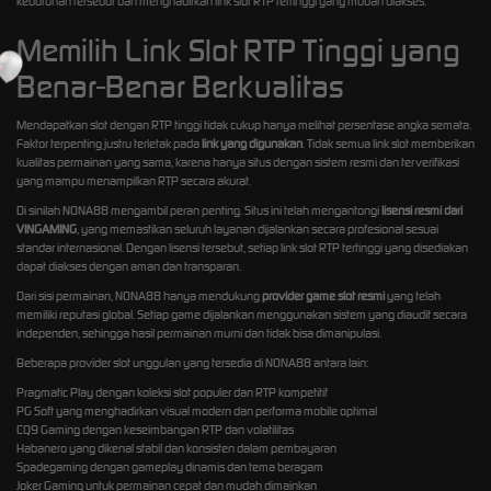
kebutuhan tersebut dan menghadirkan link slot RTP tertinggi yang mudah diakses.
7,164,0
Mahjong
Memilih Link Slot RTP Tinggi yang
Triple Pot
Benar-Benar Berkualitas
arip3an*
IDR
Mendapatkan slot dengan RTP tinggi tidak cukup hanya melihat persentase angka semata.
7,064,0
Faktor terpenting justru terletak pada
link yang digunakan
. Tidak semua link slot memberikan
Gates of
kualitas permainan yang sama, karena hanya situs dengan sistem resmi dan terverifikasi
Olympus
yang mampu menampilkan RTP secara akurat.
Super Sca
Di sinilah NONA88 mengambil peran penting. Situs ini telah mengantongi
lisensi resmi dari
VINGAMING
, yang memastikan seluruh layanan dijalankan secara profesional sesuai
tur****2
standar internasional. Dengan lisensi tersebut, setiap link slot RTP tertinggi yang disediakan
IDR
dapat diakses dengan aman dan transparan.
6,936,6
Starlight
Dari sisi permainan, NONA88 hanya mendukung
provider game slot resmi
yang telah
Princess
memiliki reputasi global. Setiap game dijalankan menggunakan sistem yang diaudit secara
independen, sehingga hasil permainan murni dan tidak bisa dimanipulasi.
Beberapa provider slot unggulan yang tersedia di NONA88 antara lain:
Pragmatic Play dengan koleksi slot populer dan RTP kompetitif
PG Soft yang menghadirkan visual modern dan performa mobile optimal
CQ9 Gaming dengan keseimbangan RTP dan volatilitas
Habanero yang dikenal stabil dan konsisten dalam pembayaran
Spadegaming dengan gameplay dinamis dan tema beragam
Joker Gaming untuk permainan cepat dan mudah dimainkan