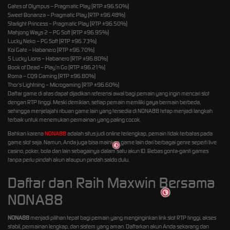
Gates of Olympus – Pragmatic Play (RTP ±96.50%)
Sweet Bonanza – Pragmatic Play (RTP ±96.48%)
Starlight Princess – Pragmatic Play (RTP ±96.50%)
Mahjong Ways 2 – PG Soft (RTP ±96.95%)
Lucky Neko – PG Soft (RTP ±96.73%)
Koi Gate – Habanero (RTP ±96.70%)
5 Lucky Lions – Habanero (RTP ±96.80%)
Book of Dead – Play’n Go (RTP ±96.21%)
Roma – CQ9 Gaming (RTP ±96.80%)
Thor’s Lightning – Microgaming (RTP ±96.60%)
Daftar game di atas dapat dijadikan referensi awal bagi pemain yang ingin mencari slot
dengan RTP tinggi. Meski demikian, setiap pemain memiliki gaya bermain berbeda,
sehingga menjelajahi ribuan game lain yang tersedia di NONA88 tetap menjadi langkah
terbaik untuk menemukan permainan yang paling cocok.
Bahkan karena
NONA88
adalah situs judi online terlengkap, pemain tidak terbatas pada
game slot saja. Namun, Anda juga bisa mainkan game lain dari berbagai genre seperti live
casino, poker, bola dan lain sebagainya dalam satu akun ID. Bebas gonta-ganti games
tanpa perlu pindah akun ataupun pindah saldo dulu.
Daftar dan Raih Maxwin Bersama
NONA88
NONA88
menjadi pilihan tepat bagi pemain yang menginginkan link slot RTP tinggi, akses
stabil, permainan lengkap, dan sistem yang aman. Daftarkan akun Anda sekarang dan