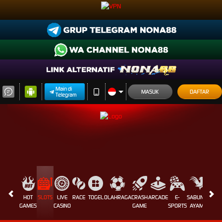
Main di
MASUK
DAFTAR
Telegram
HOT
SLOTS
LIVE
RACE
TOGEL
OLAHRAGA
CRASH
ARCADE
E-
SABUNG
PROM
GAMES
CASINO
GAME
SPORTS
AYAM