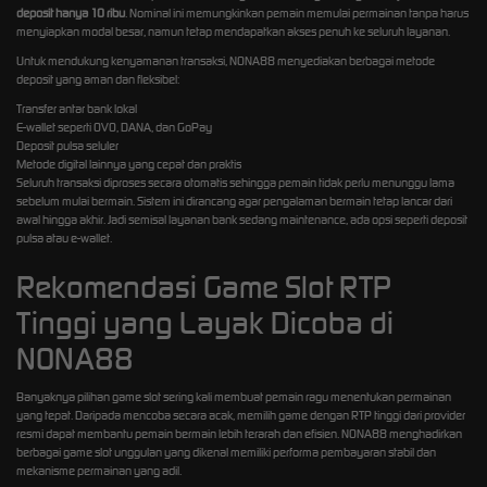
deposit hanya 10 ribu
. Nominal ini memungkinkan pemain memulai permainan tanpa harus
menyiapkan modal besar, namun tetap mendapatkan akses penuh ke seluruh layanan.
Untuk mendukung kenyamanan transaksi, NONA88 menyediakan berbagai metode
deposit yang aman dan fleksibel:
Transfer antar bank lokal
E-wallet seperti OVO, DANA, dan GoPay
Deposit pulsa seluler
Metode digital lainnya yang cepat dan praktis
Seluruh transaksi diproses secara otomatis sehingga pemain tidak perlu menunggu lama
sebelum mulai bermain. Sistem ini dirancang agar pengalaman bermain tetap lancar dari
awal hingga akhir. Jadi semisal layanan bank sedang maintenance, ada opsi seperti deposit
pulsa atau e-wallet.
Rekomendasi Game Slot RTP
Tinggi yang Layak Dicoba di
NONA88
Banyaknya pilihan game slot sering kali membuat pemain ragu menentukan permainan
yang tepat. Daripada mencoba secara acak, memilih game dengan RTP tinggi dari provider
resmi dapat membantu pemain bermain lebih terarah dan efisien. NONA88 menghadirkan
berbagai game slot unggulan yang dikenal memiliki performa pembayaran stabil dan
mekanisme permainan yang adil.