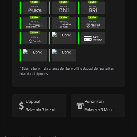
* Selama bank maintenance dan bank offline deposit dan penarikan
tidak dapat diproses
Deposit
Penarikan
Rata-rata 3 Menit
Rata-rata 5 Menit