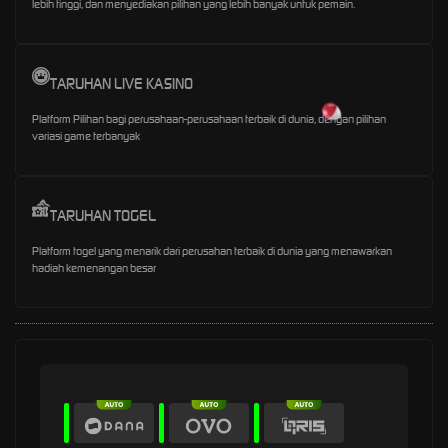
lebih tinggi, dan menyediakan pilihan yang lebih banyak untuk pemain.
TARUHAN LIVE KASINO
Platform Pilihan bagi perusahaan-perusahaan terbaik di dunia, dengan pilihan
variasi game terbanyak
TARUHAN TOGEL
Platform togel yang menarik dari perusahan terbaik di dunia yang menawarkan
hadiah kemenangan besar