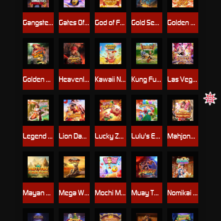
Gangster's Paradise
Gates Of Kunlun
God of Fortune
Gold Seekers
Golden Gallop
Golden Hatch
Heavenly Sage
Kawaii Neko
Kung Fu Warrior
Las Vegas Party
Legend of the White and Green Snake
Lion Dance Fortune
Lucky Zhu
Lulu's Enchanted Forest
Mahjong Fortune
Mayan Gold Hunt
Mega Wild Safari
Mochi Mochi
Muay Thai Arena
Nomikai Fever