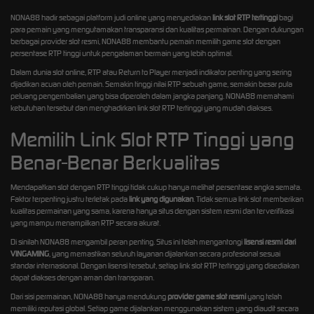
NONA88 hadir sebagai platform judi online yang menyediakan
link slot RTP tertinggi
bagi
para pemain yang mengutamakan transparansi dan kualitas permainan. Dengan dukungan
berbagai provider slot resmi, NONA88 membantu pemain memilih game slot dengan
persentase RTP tinggi untuk pengalaman bermain yang lebih optimal.
Dalam dunia slot online, RTP atau Return to Player menjadi indikator penting yang sering
dijadikan acuan oleh pemain. Semakin tinggi nilai RTP sebuah game, semakin besar pula
peluang pengembalian yang bisa diperoleh dalam jangka panjang. NONA88 memahami
kebutuhan tersebut dan menghadirkan link slot RTP tertinggi yang mudah diakses.
Memilih Link Slot RTP Tinggi yang
Benar-Benar Berkualitas
Mendapatkan slot dengan RTP tinggi tidak cukup hanya melihat persentase angka semata.
Faktor terpenting justru terletak pada
link yang digunakan
. Tidak semua link slot memberikan
kualitas permainan yang sama, karena hanya situs dengan sistem resmi dan terverifikasi
yang mampu menampilkan RTP secara akurat.
Di sinilah NONA88 mengambil peran penting. Situs ini telah mengantongi
lisensi resmi dari
VINGAMING
, yang memastikan seluruh layanan dijalankan secara profesional sesuai
standar internasional. Dengan lisensi tersebut, setiap link slot RTP tertinggi yang disediakan
dapat diakses dengan aman dan transparan.
Dari sisi permainan, NONA88 hanya mendukung
provider game slot resmi
yang telah
memiliki reputasi global. Setiap game dijalankan menggunakan sistem yang diaudit secara