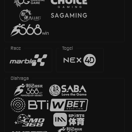
Race
Togel
Olahraga