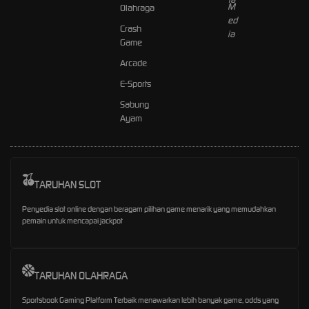
Olahraga
Crash
Game
Arcade
E-Sports
Sabung
Ayam
TARUHAN SLOT
Penyedia slot online dengan beragam pilihan game menarik yang memudahkan
pemain untuk mencapai jackpot
TARUHAN OLAHRAGA
Sportsbook Gaming Platform Terbaik menawarkan lebih banyak game, odds yang