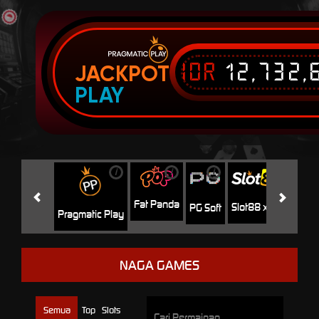
IDR
12,732,
JACKPOT
PLAY
i
i
i
i
i
Facha
Fat Panda
Slot88 x PP
PG Soft
Pragmatic Play
NAGA GAMES
Semua
Top
Slots