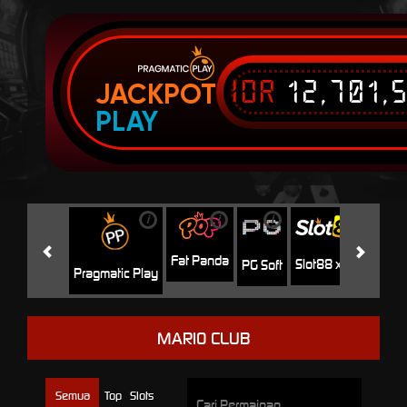
IDR
12,701,
JACKPOT
PLAY
i
i
i
i
i
Facha
Fat Panda
Slot88 x PP
PG Soft
Pragmatic Play
MARIO CLUB
Semua
Top
Slots