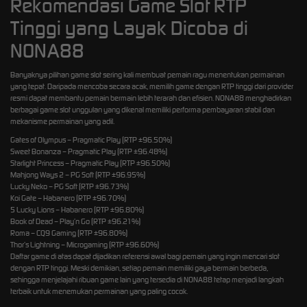
Rekomendasi Game Slot RTP
Tinggi yang Layak Dicoba di
NONA88
Banyaknya pilihan game slot sering kali membuat pemain ragu menentukan permainan
yang tepat. Daripada mencoba secara acak, memilih game dengan RTP tinggi dari provider
resmi dapat membantu pemain bermain lebih terarah dan efisien. NONA88 menghadirkan
berbagai game slot unggulan yang dikenal memiliki performa pembayaran stabil dan
mekanisme permainan yang adil.
Gates of Olympus – Pragmatic Play (RTP ±96.50%)
Sweet Bonanza – Pragmatic Play (RTP ±96.48%)
Starlight Princess – Pragmatic Play (RTP ±96.50%)
Mahjong Ways 2 – PG Soft (RTP ±96.95%)
Lucky Neko – PG Soft (RTP ±96.73%)
Koi Gate – Habanero (RTP ±96.70%)
5 Lucky Lions – Habanero (RTP ±96.80%)
Book of Dead – Play’n Go (RTP ±96.21%)
Roma – CQ9 Gaming (RTP ±96.80%)
Thor’s Lightning – Microgaming (RTP ±96.60%)
Daftar game di atas dapat dijadikan referensi awal bagi pemain yang ingin mencari slot
dengan RTP tinggi. Meski demikian, setiap pemain memiliki gaya bermain berbeda,
sehingga menjelajahi ribuan game lain yang tersedia di NONA88 tetap menjadi langkah
terbaik untuk menemukan permainan yang paling cocok.