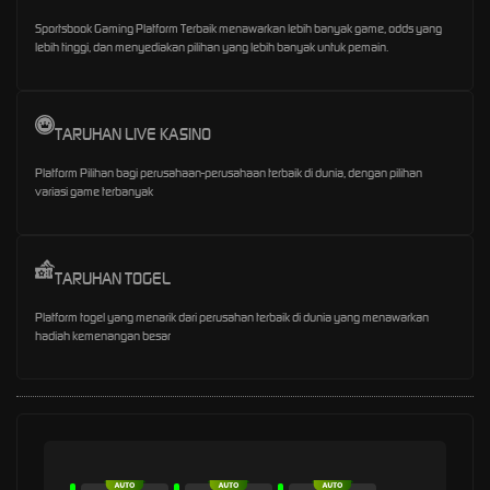
Sportsbook Gaming Platform Terbaik menawarkan lebih banyak game, odds yang
lebih tinggi, dan menyediakan pilihan yang lebih banyak untuk pemain.
TARUHAN LIVE KASINO
Platform Pilihan bagi perusahaan-perusahaan terbaik di dunia, dengan pilihan
variasi game terbanyak
TARUHAN TOGEL
Platform togel yang menarik dari perusahan terbaik di dunia yang menawarkan
hadiah kemenangan besar