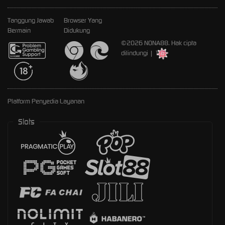
Tanggung Jawab
Browser Yang
Bermain
Didukung
©2026 NONA88. Hak cipta
dilindungi | 18+
Platform Penyedia Layanan
Slots