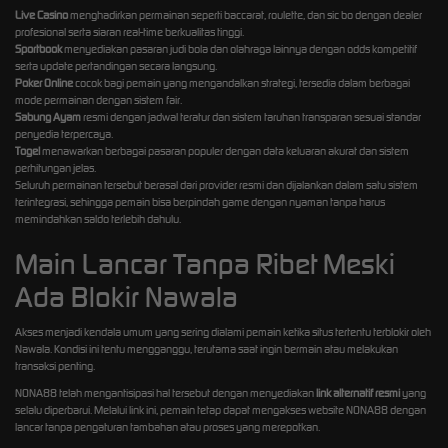
Live Casino
menghadirkan permainan seperti baccarat, roulette, dan sic bo dengan dealer
profesional serta siaran real-time berkualitas tinggi.
Sportbook
menyediakan pasaran judi bola dan olahraga lainnya dengan odds kompetitif
serta update pertandingan secara langsung.
Poker Online
cocok bagi pemain yang mengandalkan strategi, tersedia dalam berbagai
mode permainan dengan sistem fair.
Sabung Ayam
resmi dengan jadwal teratur dan sistem taruhan transparan sesuai standar
penyedia terpercaya.
Togel
menawarkan berbagai pasaran populer dengan data keluaran akurat dan sistem
perhitungan jelas.
Seluruh permainan tersebut berasal dari provider resmi dan dijalankan dalam satu sistem
terintegrasi, sehingga pemain bisa berpindah game dengan nyaman tanpa harus
memindahkan saldo terlebih dahulu.
Main Lancar Tanpa Ribet Meski
Ada Blokir Nawala
Akses menjadi kendala umum yang sering dialami pemain ketika situs tertentu terblokir oleh
Nawala. Kondisi ini tentu mengganggu, terutama saat ingin bermain atau melakukan
transaksi penting.
NONA88 telah mengantisipasi hal tersebut dengan menyediakan
link alternatif resmi
yang
selalu diperbarui. Melalui link ini, pemain tetap dapat mengakses website NONA88 dengan
lancar tanpa pengaturan tambahan atau proses yang merepotkan.