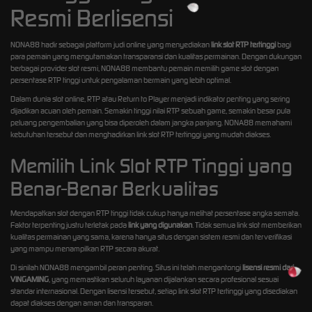
Resmi Berlisensi
NONA88 hadir sebagai platform judi online yang menyediakan
link slot RTP tertinggi
bagi
para pemain yang mengutamakan transparansi dan kualitas permainan. Dengan dukungan
berbagai provider slot resmi, NONA88 membantu pemain memilih game slot dengan
persentase RTP tinggi untuk pengalaman bermain yang lebih optimal.
Dalam dunia slot online, RTP atau Return to Player menjadi indikator penting yang sering
dijadikan acuan oleh pemain. Semakin tinggi nilai RTP sebuah game, semakin besar pula
peluang pengembalian yang bisa diperoleh dalam jangka panjang. NONA88 memahami
kebutuhan tersebut dan menghadirkan link slot RTP tertinggi yang mudah diakses.
Memilih Link Slot RTP Tinggi yang
Benar-Benar Berkualitas
Mendapatkan slot dengan RTP tinggi tidak cukup hanya melihat persentase angka semata.
Faktor terpenting justru terletak pada
link yang digunakan
. Tidak semua link slot memberikan
kualitas permainan yang sama, karena hanya situs dengan sistem resmi dan terverifikasi
yang mampu menampilkan RTP secara akurat.
Di sinilah NONA88 mengambil peran penting. Situs ini telah mengantongi
lisensi resmi dari
VINGAMING
, yang memastikan seluruh layanan dijalankan secara profesional sesuai
standar internasional. Dengan lisensi tersebut, setiap link slot RTP tertinggi yang disediakan
dapat diakses dengan aman dan transparan.