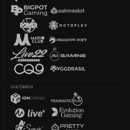
Live Casino