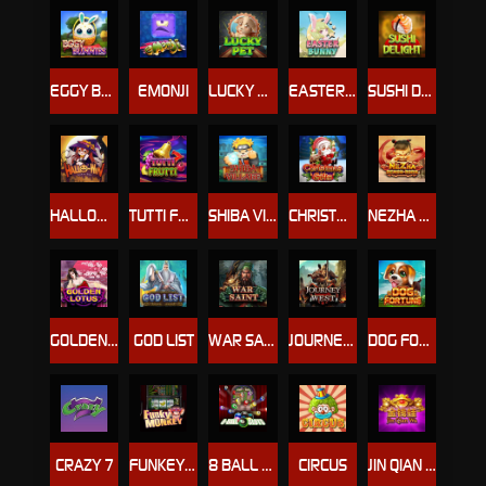
EGGY BUNNIES
EMONJI
LUCKY PET
EASTER BUNNY
SUSHI DELIGHT
HALLOWIN
TUTTI FRUTTI
SHIBA VILLAGE
CHRISTMAS GIFT
NEZHA DEMON REBORN
GOLDEN LOTUS
GOD LIST
WAR SAINT
JOURNEY WEST
DOG FORTUNE
CRAZY 7
FUNKEY MONKEY
8 BALL SLOTS
CIRCUS
JIN QIAN WA