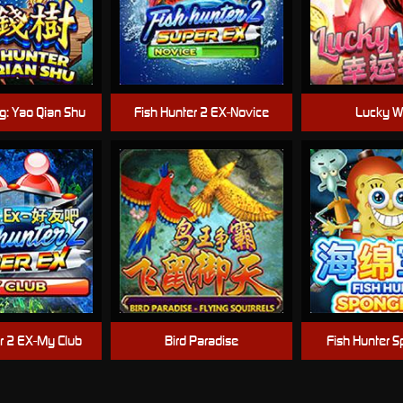
g: Yao Qian Shu
Fish Hunter 2 EX-Novice
Lucky W
r 2 EX-My Club
Bird Paradise
Fish Hunter 