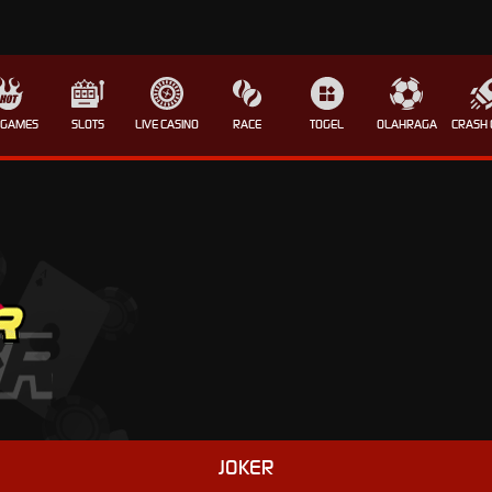
 GAMES
SLOTS
LIVE CASINO
RACE
TOGEL
OLAHRAGA
CRASH
JOKER