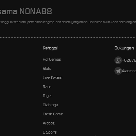
ersama NONA88
P tinggi, akses stabil, permainan lengkap, dan sistem yang aman. Daftarkan akun Anda sekarang 
Kategori
Dukungan
Hot Games
+6287
Slots
@admnon
Live Casino
Race
Togel
Olahraga
Crash Game
Arcade
E-Sports