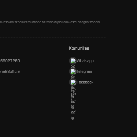
dan rasakan sendiri kemudahan bermain di platform resmi dengan standar
Komunitas
868027260
Whatsapp
a88official
Telegram
Facebook