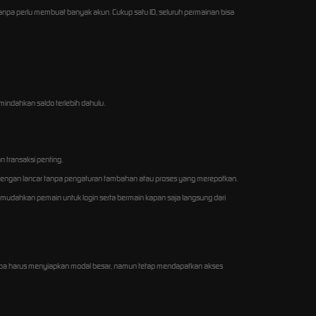
 tanpa perlu membuat banyak akun. Cukup satu ID, seluruh permainan bisa
mindahkan saldo terlebih dahulu.
n transaksi penting.
8 dengan lancar tanpa pengaturan tambahan atau proses yang merepotkan.
n memudahkan pemain untuk login serta bermain kapan saja langsung dari
npa harus menyiapkan modal besar, namun tetap mendapatkan akses