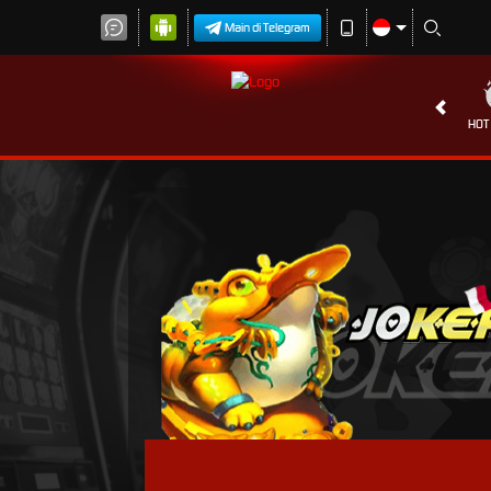
Main di Telegram
HOT