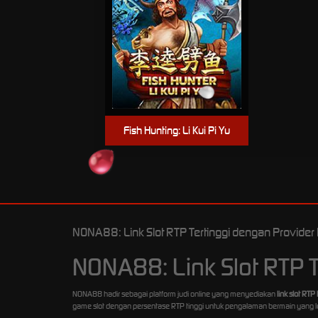
Fish Hunting: Li Kui Pi Yu
NONA88: Link Slot RTP Tertinggi dengan Provider 
NONA88: Link Slot RTP T
NONA88 hadir sebagai platform judi online yang menyediakan
link slot RTP 
game slot dengan persentase RTP tinggi untuk pengalaman bermain yang le