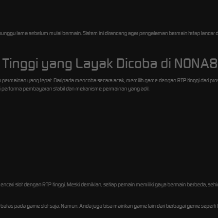
enunggu lama sebelum mulai bermain. Sistem ini dirancang agar pengalaman bermain tetap lancar d
 Tinggi yang Layak Dicoba di NONA
permainan yang tepat. Daripada mencoba secara acak, memilih game dengan RTP tinggi dari prov
 performa pembayaran stabil dan mekanisme permainan yang adil.
 mencari slot dengan RTP tinggi. Meski demikian, setiap pemain memiliki gaya bermain berbeda, se
terbatas pada game slot saja. Namun, Anda juga bisa mainkan game lain dari berbagai genre seperti 