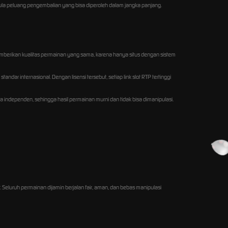
 pula peluang pengembalian yang bisa diperoleh dalam jangka panjang.
memberikan kualitas permainan yang sama, karena hanya situs dengan sistem
andar internasional. Dengan lisensi tersebut, setiap link slot RTP tertinggi
a independen, sehingga hasil permainan murni dan tidak bisa dimanipulasi.
. Seluruh permainan dijamin berjalan fair, aman, dan bebas manipulasi