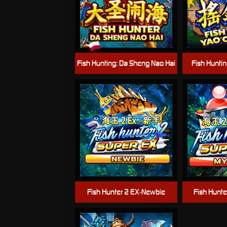
Fish Hunting: Da Sheng Nao Hai
Fish Huntin
Fish Hunter 2 EX-Newbie
Fish Hunte