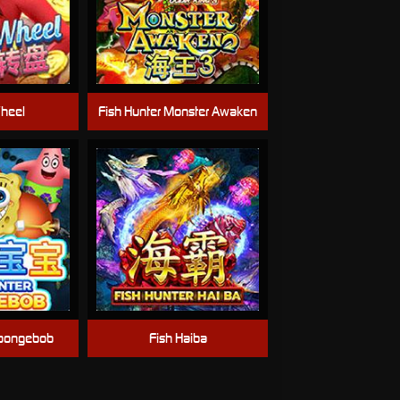
heel
Fish Hunter Monster Awaken
Spongebob
Fish Haiba