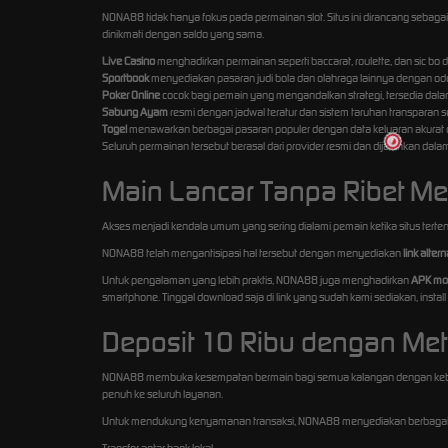
NONA88 tidak hanya fokus pada permainan slot. Situs ini dirancang sebagai
dinikmati dengan saldo yang sama.
Live Casino
menghadirkan permainan seperti baccarat, roulette, dan sic bo den
Sportbook
menyediakan pasaran judi bola dan olahraga lainnya dengan odds
Poker Online
cocok bagi pemain yang mengandalkan strategi, tersedia dala
Sabung Ayam
resmi dengan jadwal teratur dan sistem taruhan transparan s
Togel
menawarkan berbagai pasaran populer dengan data keluaran akurat da
Seluruh permainan tersebut berasal dari provider resmi dan dijalankan da
Main Lancar Tanpa Ribet Me
Akses menjadi kendala umum yang sering dialami pemain ketika situs tertent
NONA88 telah mengantisipasi hal tersebut dengan menyediakan
link altern
Untuk pengalaman yang lebih praktis, NONA88 juga menghadirkan
APK mob
smartphone. Tinggal download saja di link yang sudah kami sediakan, install
Deposit 10 Ribu dengan Me
NONA88 membuka kesempatan bermain bagi semua kalangan dengan keb
penuh ke seluruh layanan.
Untuk mendukung kenyamanan transaksi, NONA88 menyediakan berbagai m