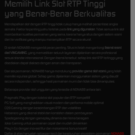
Memilih Link Slot RTP Tinggi
yang Benar-Benar Berkualitas
Mendapatkan slot dengan RTP tinggi tidak cukup hanya melihat persentase angka
semata. Faktor terpenting justru terletak pada
link yang digunakan
. Tidak semua link slot
memberikan kualitas permainan yang sama, karena hanya situs dengan sistem resmi
dan terverifikasi yang mampu menampilkan RTP secara akurat.
Di sinilah NONA88 mengambil peran penting. Situs ini telah mengantongi
lisensi resmi
dari VINGAMING
, yang memastikan seluruh layanan dijalankan secara profesional
sesuai standar internasional. Dengan lisensi tersebut, setiap link slot RTP tertinggi yang
disediakan dapat diakses dengan aman dan transparan.
Dari sisi permainan, NONA88 hanya mendukung
provider game slot resmi
yang telah
memiliki reputasi global. Setiap game dijalankan menggunakan sistem yang diaudit
secara independen, sehingga hasil permainan murni dan tidak bisa dimanipulasi.
Beberapa provider slot unggulan yang tersedia di NONA88 antara lain:
Pragmatic Play dengan koleksi slot populer dan RTP kompetitif
PG Soft yang menghadirkan visual modern dan performa mobile optimal
CQ9 Gaming dengan keseimbangan RTP dan volatilitas
Habanero yang dikenal stabil dan konsisten dalam pembayaran
Spadegaming dengan gameplay dinamis dan tema beragam
Joker Gaming untuk permainan cepat dan mudah dimainkan
Play’n Go dengan inovasi fitur dan mekanisme bonus kreatif
Daftar di atas hanyalah sebagian kecil dari keseluruhan ekosistem permainan
NONA88
.