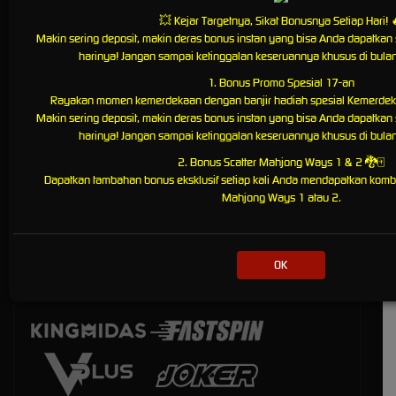
💥 Kejar Targetnya, Sikat Bonusnya Setiap Hari! 
Slots
Makin sering deposit, makin deras bonus instan yang bisa Anda dapatka
harinya! Jangan sampai ketinggalan keseruannya khusus di bula
1. Bonus Promo Spesial 17-an
Rayakan momen kemerdekaan dengan banjir hadiah spesial Kemerdeka
Makin sering deposit, makin deras bonus instan yang bisa Anda dapatka
harinya! Jangan sampai ketinggalan keseruannya khusus di bula
2. Bonus Scatter Mahjong Ways 1 & 2 🐉🀄️
Dapatkan tambahan bonus eksklusif setiap kali Anda mendapatkan kombin
Mahjong Ways 1 atau 2.
OK