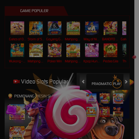
GAME POPULER
Gates of Olympus POP
Storm of Seth 2
Goyang Gaib
Mahjong MaxWin
Way of Ninja
BANDITO RETURNS
Gates of Olympus Roulette
Wukong - Black Scatter
Mahjong Ways
Poker Win
Mahjong Wins Triple Pot
Kpop Hunter Zeus
Pedas Gila
The Crypt
Video Slots Popular
PEMENANG MESIN SLOT
kem****w
IDR
14,474,000.00
Mahjong Wins Triple Pot
blowou****6
IDR
6,622,000.00