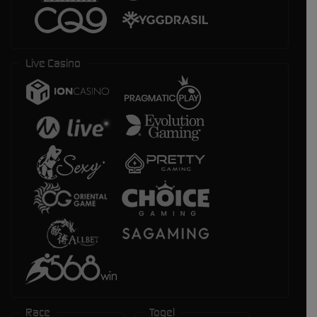
Live Casino
Race
Togel