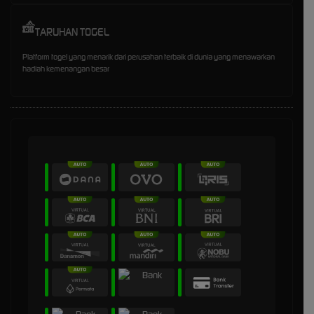
TARUHAN TOGEL
Platform togel yang menarik dari perusahan terbaik di dunia yang menawarkan
hadiah kemenangan besar