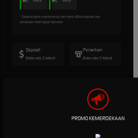
* Selama bank maintenance dan bank offline deposit dan
penarikan tidak dapat diproses
Deposit
Penarikan
Rata-rata 3 Menit
Rata-rata 5 Menit
Tanggung Jawab
Browser Yang
Bermain
Didukung
©2026 NONA88. Hak cipta
dilindungi | 18+
PROMO KEMERDEKAAN
Platform Penyedia Layanan