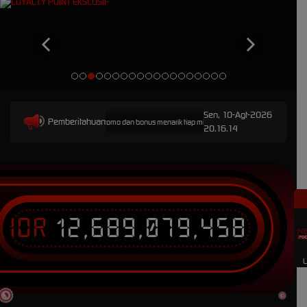
Sen, 10-Agt-2026
Pemberitahuan
ap di Indonesia. Dapatkan promo dan bonus menarik tiap minggunya. Jadilah bagian dari member ek
20.16.14
IDR
12,689,079,458
L