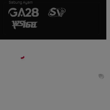
Sabung Ayam