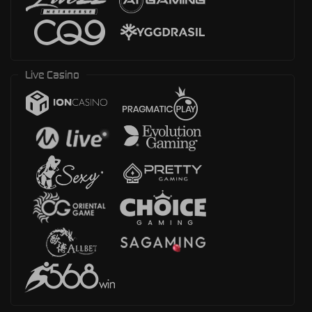
Live Casino