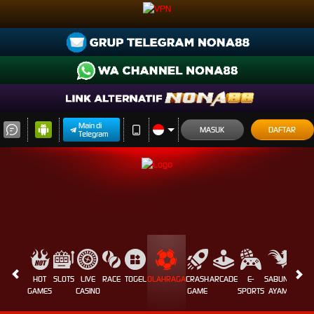
Main di
MASUK
DAFTAR
Telegram
HOT
SLOTS
LIVE
RACE
TOGEL
OLAHRAGA
CRASH
ARCADE
E-
SABUNG
PROM
GAMES
CASINO
GAME
SPORTS
AYAM