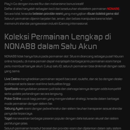
Play’n Go dengan inovasi fitur dan mekanisme bonus kreatif
Daftar di atas hanyalah sebagian kecil dari keseluruhan ekosistem permainan
NONA88
.
Secara total, tersedia
belasan provider resmi
yang menyajikan
ribuan koleksi game slot
.
Seluruh permainan dijamin berjalan fair, aman, dan bebas manipulasi karena telah
memenuhi standar pengawasan industri iGaming internasional.
Koleksi Permainan Lengkap di
NONA88 dalam Satu Akun
NONA88 tidak hanya fokus pada permainan slot. Situs ini dirancang sebagai pusat hiburan
online terpadu, di mana pemain dapat menjelajahi berbagai jenis permainan resmi tanpa
perlu membuat banyak akun. Cukup satu ID, seluruh permainan bisa dinikmati dengan saldo
yang sama.
Live Casino
menghadirkan permainan seperti baccarat, roulette, dan sic bo dengan dealer
profesional serta siaran real-time berkualitas tinggi.
Sportbook
menyediakan pasaran judi bola dan olahraga lainnya dengan odds kompetitif
serta update pertandingan secara langsung.
Poker Online
cocok bagi pemain yang mengandalkan strategi, tersedia dalam berbagai
mode permainan dengan sistem fair.
Sabung Ayam
resmi dengan jadwal teratur dan sistem taruhan transparan sesuai standar
penyedia terpercaya.
Togel
menawarkan berbagai pasaran populer dengan data keluaran akurat dan sistem
perhitungan jelas.
Seluruh permainan tersebut berasal dari provider resmi dan dijalankan dalam satu sistem