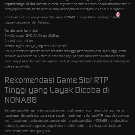
deposit hanya 10 ribu
. Nominal ini memungkinkan pemain memulai permainan tanpa harus
menyiapkan modal besar, namun tetap mendapatkan akses penuh ke seluruh layanan.
Untuk mendukung kenyamanan transaksi, NONA88 menyediakan berbagai metode
deposit yang aman dan fleksibel:
Transfer antar bank lokal
E-wallet seperti OVO, DANA, dan GoPay
Deposit pulsa seluler
Metode digital lainnya yang cepat dan praktis
Seluruh transaksi diproses secara otomatis sehingga pemain tidak perlu menunggu lama
sebelum mulai bermain. Sistem ini dirancang agar pengalaman bermain tetap lancar dari
awal hingga akhir. Jadi semisal layanan bank sedang maintenance, ada opsi seperti deposit
pulsa atau e-wallet.
Rekomendasi Game Slot RTP
Tinggi yang Layak Dicoba di
NONA88
Banyaknya pilihan game slot sering kali membuat pemain ragu menentukan permainan
yang tepat. Daripada mencoba secara acak, memilih game dengan RTP tinggi dari provider
resmi dapat membantu pemain bermain lebih terarah dan efisien. NONA88 menghadirkan
berbagai game slot unggulan yang dikenal memiliki performa pembayaran stabil dan
mekanisme permainan yang adil.