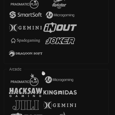
Arcade