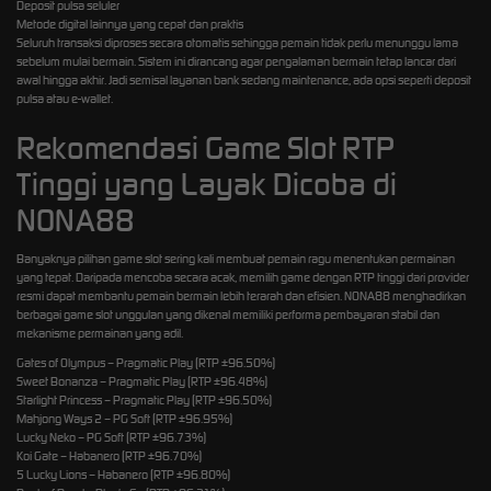
Deposit pulsa seluler
Metode digital lainnya yang cepat dan praktis
Seluruh transaksi diproses secara otomatis sehingga pemain tidak perlu menunggu lama
sebelum mulai bermain. Sistem ini dirancang agar pengalaman bermain tetap lancar dari
awal hingga akhir. Jadi semisal layanan bank sedang maintenance, ada opsi seperti deposit
pulsa atau e-wallet.
Rekomendasi Game Slot RTP
Tinggi yang Layak Dicoba di
NONA88
Banyaknya pilihan game slot sering kali membuat pemain ragu menentukan permainan
yang tepat. Daripada mencoba secara acak, memilih game dengan RTP tinggi dari provider
resmi dapat membantu pemain bermain lebih terarah dan efisien. NONA88 menghadirkan
berbagai game slot unggulan yang dikenal memiliki performa pembayaran stabil dan
mekanisme permainan yang adil.
Gates of Olympus – Pragmatic Play (RTP ±96.50%)
Sweet Bonanza – Pragmatic Play (RTP ±96.48%)
Starlight Princess – Pragmatic Play (RTP ±96.50%)
Mahjong Ways 2 – PG Soft (RTP ±96.95%)
Lucky Neko – PG Soft (RTP ±96.73%)
Koi Gate – Habanero (RTP ±96.70%)
5 Lucky Lions – Habanero (RTP ±96.80%)