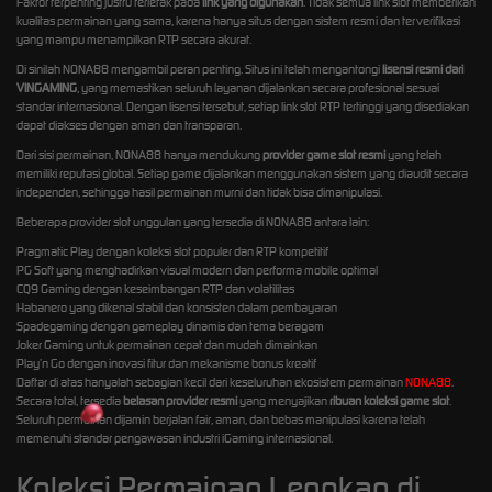
Faktor terpenting justru terletak pada
link yang digunakan
. Tidak semua link slot memberikan
kualitas permainan yang sama, karena hanya situs dengan sistem resmi dan terverifikasi
yang mampu menampilkan RTP secara akurat.
Di sinilah NONA88 mengambil peran penting. Situs ini telah mengantongi
lisensi resmi dari
VINGAMING
, yang memastikan seluruh layanan dijalankan secara profesional sesuai
standar internasional. Dengan lisensi tersebut, setiap link slot RTP tertinggi yang disediakan
dapat diakses dengan aman dan transparan.
Dari sisi permainan, NONA88 hanya mendukung
provider game slot resmi
yang telah
memiliki reputasi global. Setiap game dijalankan menggunakan sistem yang diaudit secara
independen, sehingga hasil permainan murni dan tidak bisa dimanipulasi.
Beberapa provider slot unggulan yang tersedia di NONA88 antara lain:
Pragmatic Play dengan koleksi slot populer dan RTP kompetitif
PG Soft yang menghadirkan visual modern dan performa mobile optimal
CQ9 Gaming dengan keseimbangan RTP dan volatilitas
Habanero yang dikenal stabil dan konsisten dalam pembayaran
Spadegaming dengan gameplay dinamis dan tema beragam
Joker Gaming untuk permainan cepat dan mudah dimainkan
Play’n Go dengan inovasi fitur dan mekanisme bonus kreatif
Daftar di atas hanyalah sebagian kecil dari keseluruhan ekosistem permainan
NONA88
.
Secara total, tersedia
belasan provider resmi
yang menyajikan
ribuan koleksi game slot
.
Seluruh permainan dijamin berjalan fair, aman, dan bebas manipulasi karena telah
memenuhi standar pengawasan industri iGaming internasional.
Koleksi Permainan Lengkap di