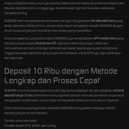
Akses menjadi kendala umum yang sering dialami pemain ketika situs tertentu terblokir oleh
Nawala. Kondisi ini tentu mengganggu, terutama saat ingin bermain atau melakukan
transaksi penting.
NONA88 telah mengantisipasi hal tersebut dengan menyediakan
link alternatif resmi
yang
selalu diperbarui. Melalui link ini, pemain tetap dapat mengakses website NONA88 dengan
lancar tanpa pengaturan tambahan atau proses yang merepotkan.
Untuk pengalaman yang lebih praktis, NONA88 juga menghadirkan
APK mobile resmi
yang
mendukung perangkat
Android dan iOS
. Aplikasi ini dirancang ringan, stabil, dan
memudahkan pemain untuk login serta bermain kapan saja langsung dari smartphone.
Tinggal download saja di link yang sudah kami sediakan, install APK-nya, login pakai akun
dan siap main.
Deposit 10 Ribu dengan Metode
Lengkap dan Proses Cepat
NONA88 membuka kesempatan bermain bagi semua kalangan dengan kebijakan
minimal
deposit hanya 10 ribu
. Nominal ini memungkinkan pemain memulai permainan tanpa harus
menyiapkan modal besar, namun tetap mendapatkan akses penuh ke seluruh layanan.
Untuk mendukung kenyamanan transaksi, NONA88 menyediakan berbagai metode
deposit yang aman dan fleksibel:
Transfer antar bank lokal
E-wallet seperti OVO, DANA, dan GoPay