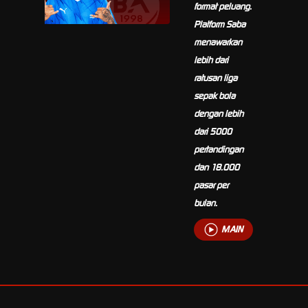
format peluang.
Platform Saba
menawarkan
lebih dari
ratusan liga
sepak bola
dengan lebih
dari 5000
pertandingan
dan 18.000
pasar per
bulan.
MAIN