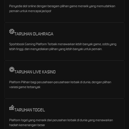
Penyedia slot online dengan beragam pilihan game menarik yang memudahkan
pemain untuk mencapai jackpot
TARUHAN OLAHRAGA
Sportsbook Gaming Platform Terbaik menawarkan lebih banyak game, odds yang
lebih tinggi, dan menyediakan pilihan yang lebih banyak untuk pemain.
TARUHAN LIVE KASINO
Platform Pilihan bagi perusahaan-perusahaan terbaik di dunia, dengan pilihan
variasi game terbanyak
TARUHAN TOGEL
Platform togel yang menarik dari perusahan terbaik di dunia yang menawarkan
hadiah kemenangan besar