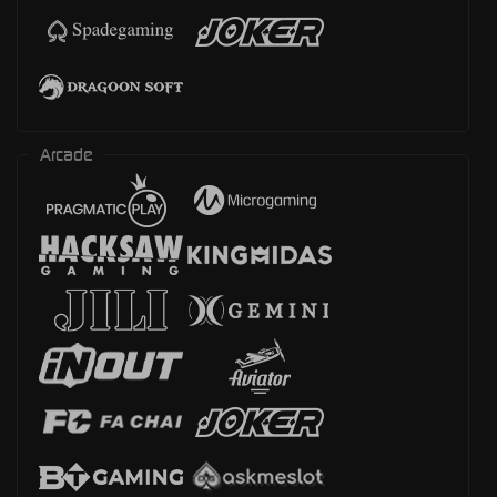
Arcade