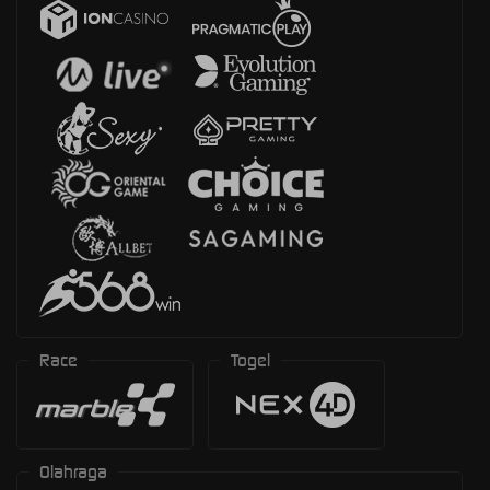
Race
Togel
Olahraga